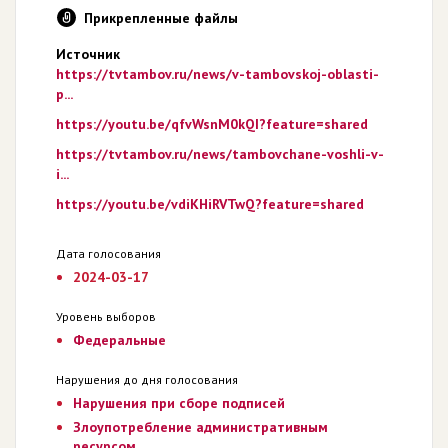
Прикрепленные файлы
Источник
https://tvtambov.ru/news/v-tambovskoj-oblasti-
p...
https://youtu.be/qfvWsnM0kQI?feature=shared
https://tvtambov.ru/news/tambovchane-voshli-v-
i...
https://youtu.be/vdiKHiRVTwQ?feature=shared
Дата голосования
2024-03-17
Уровень выборов
Федеральные
Нарушения до дня голосования
Нарушения при сборе подписей
Злоупотребление административным
ресурсом