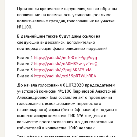
Произошли критические нарушения, явным образом
повлиявшие на возможность установить реальное
волеизъявление граждан, голосовавших на участке
№1100.
В дальнейшем тексте будут даны ссылки на
следующие видеозаписи, дополнительно
подтверждающие факты описанных нарушений:
Видео 1
https://yadi.sk/i/m-NRCmFPggPuyg
Видео 2
https://yadi.sk/i/oA0M8SwLyvTeuQ
Видео 3
https://yadi.sk/i/2pqjI6KAE5JxJA
Видео 4
https://yadi.sk/i/xzl39pRTWLhRBA
До начала голосования 01.07.2020 председателем
участковой комиссии №1100 Гавриловой Анастасией
Александровной был составлен акт о проведении
голосования с использованием переносного
(стационарного) ящика (без сейф-пакета) и поданы в
вышестояющую комиссию ТИК №6 сведения о
количестве проголосовавших до дня голосования
избирателей в количестве 1040 человек.
Эта цифра не соответствует действительности: было