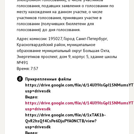
голосования, подавших заявления о голосовании по
месту нахождения на данном участке, о числе
участников голосования, принявших участие в
голосовании (получивших бюллетени для
голосования) до дня голосования.
Адрес комиссии: 195027, Город Санкт-Петербург,
Красногвардейский район, муниципальное
образование муниципальный округ Большая Охта,
Энергетиков проспект, дом 9, корпус 5, здание школы
№491
Время: 7:57
Прикрепленные файлы
https://drive.google.com/file/d/14UlYHsGpI1SNMums
usp=drivesdk
Видео:
https://drive.google.com/file/d/14UlYHsGpI1SNMums
usp=drivesdk
https://drive.google.com/file/d/1xTAK1b-
QvR2hsQf4CsPe6DjuPYA0NCTB/view?
usp=drivesdk
Видео: