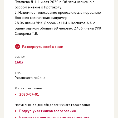
Пугачева Л.Н. 1 июля 2020 г. Об этом написано в
особом мнение к Протоколу.
2. Надомное голосоаание проводилось в нереально
больших количествах, например
28.06 члены УИК Доронина Н.И. и Костиков А.А. с
одним ящиком обошли 89 человек, 27.06 члены УИК
Сидорина Т.В.
...
Развернуть сообщение
УИК №
1603
ТИК
Рязанского района
Дата голосования
2020-07-01
Нарушения до дня общероссийского голосования
Подкуп участников голосования
Нарушения при досрочном «надомном»