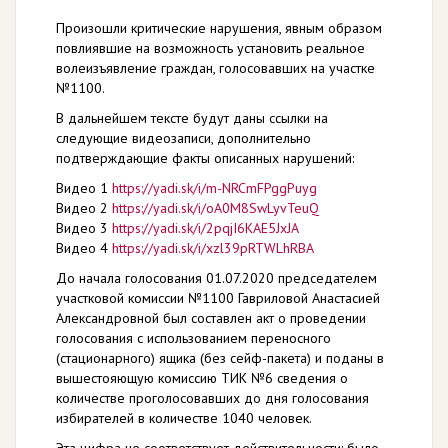
Произошли критические нарушения, явным образом
повлиявшие на возможность установить реальное
волеизъявление граждан, голосовавших на участке
№1100.
В дальнейшем тексте будут даны ссылки на
следующие видеозаписи, дополнительно
подтверждающие факты описанных нарушений:
Видео 1
https://yadi.sk/i/m-NRCmFPggPuyg
Видео 2
https://yadi.sk/i/oA0M8SwLyvTeuQ
Видео 3
https://yadi.sk/i/2pqjI6KAE5JxJA
Видео 4
https://yadi.sk/i/xzl39pRTWLhRBA
До начала голосования 01.07.2020 председателем
участковой комиссии №1100 Гавриловой Анастасией
Александровной был составлен акт о проведении
голосования с использованием переносного
(стационарного) ящика (без сейф-пакета) и поданы в
вышестояющую комиссию ТИК №6 сведения о
количестве проголосовавших до дня голосования
избирателей в количестве 1040 человек.
Эта цифра не соответствует действительности: было