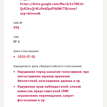
https://drive.google.com/file/d/1xTAK1b-
QvR2hsQf4CsPe6DjuPYA0NCTB/view?
usp=drivesdk
УИК №
958
ТИК
№ 4
Дата голосования
2020-07-01
Нарушения в день общероссийского голосования
Нарушения перед началом голосования: при
опечатывании ящиков, хранении
бюллетеней, неоглашение данных и пр.
Нарушение прав наблюдателей, членов
комиссии, представителей СМИ:
ограничение перемещения, запрет
фотосъемки и пр.