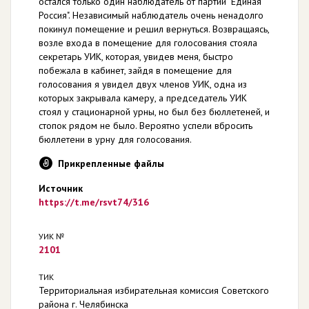
остался только один наблюдатель от партии "Единая
Россия". Независимый наблюдатель очень ненадолго
покинул помещение и решил вернуться. Возвращаясь,
возле входа в помещение для голосования стояла
секретарь УИК, которая, увидев меня, быстро
побежала в кабинет, зайдя в помещение для
голосования я увидел двух членов УИК, одна из
которых закрывала камеру, а председатель УИК
стоял у стационарной урны, но был без бюллетеней, и
стопок рядом не было. Вероятно успели вбросить
бюллетени в урну для голосования.
Прикрепленные файлы
Источник
https://t.me/rsvt74/316
УИК №
2101
ТИК
Территориальная избирательная комиссия Советского
района г. Челябинска