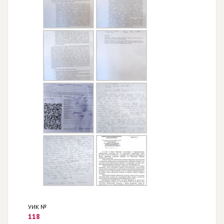
УИК №
118