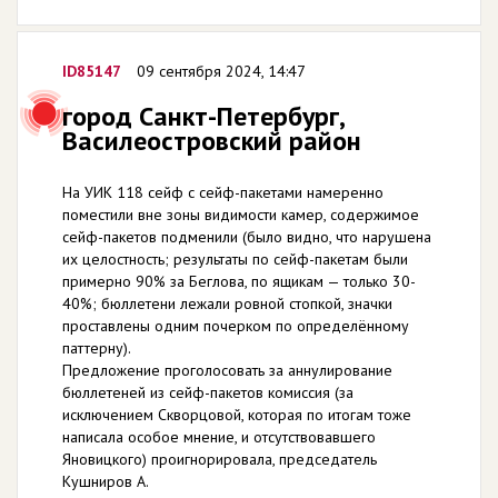
ID85147
09 сентября 2024, 14:47
город Санкт-Петербург,
Василеостровский район
На УИК 118 сейф с сейф-пакетами намеренно
поместили вне зоны видимости камер, содержимое
сейф-пакетов подменили (было видно, что нарушена
их целостность; результаты по сейф-пакетам были
примерно 90% за Беглова, по ящикам — только 30-
40%; бюллетени лежали ровной стопкой, значки
проставлены одним почерком по определённому
паттерну).
Предложение проголосовать за аннулирование
бюллетеней из сейф-пакетов комиссия (за
исключением Скворцовой, которая по итогам тоже
написала особое мнение, и отсутствовавшего
Яновицкого) проигнорировала, председатель
Кушниров А.