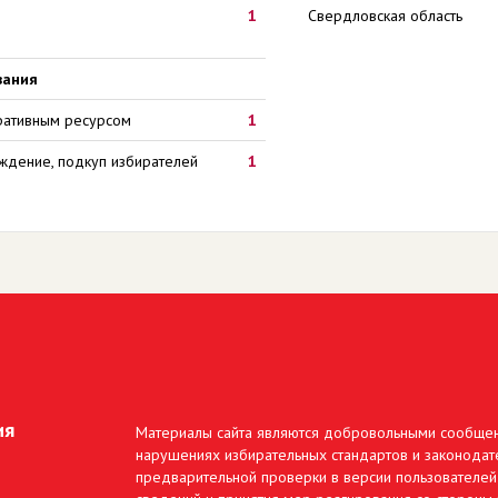
1
Свердловская область
вания
ративным ресурсом
1
уждение, подкуп избирателей
1
ия
Материалы сайта являются добровольными сообще
нарушениях избирательных стандартов и законодате
предварительной проверки в версии пользователей