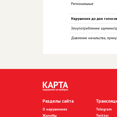
Региональные
Нарушения до дня голосо
Злоупотребление админист
Давление начальства, прин
Разделы сайта
Трансляц
О нарушениях
Telegram
Жалобы
Twitter