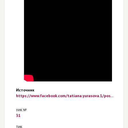
Источник
https://www.facebook.com/tatiana.yurasova.1/pos...
УИК №
31
ТИК