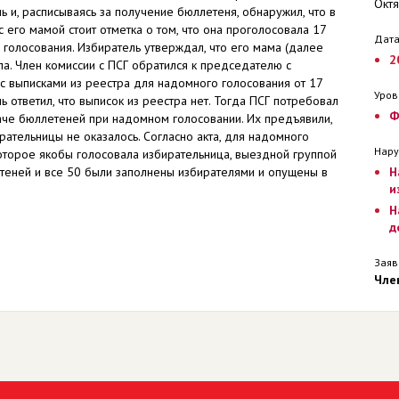
Октя
ь и, расписываясь за получение бюллетеня, обнаружил, что в
с его мамой стоит отметка о том, что она проголосовала 17
Дата
голосования. Избиратель утверждал, что его мама (далее
2
ла. Член комиссии с ПСГ обратился к председателю с
с выписками из реестра для надомного голосования от 17
Уров
ь ответил, что выписок из реестра нет. Тогда ПСГ потребовал
Ф
аче бюллетеней при надомном голосовании. Их предъявили,
рательницы не оказалось. Согласно акта, для надомного
Нару
которое якобы голосовала избирательница, выездной группой
теней и все 50 были заполнены избирателями и опущены в
Н
и
Н
д
Заяв
Чле