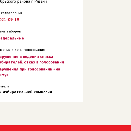
брьского района г. Рязани
 голосования
021-09-19
ень выборов
едеральные
шения в день голосования
арушение в ведении списка
збирателей, отказ в голосовании
арушения при голосовании «на
ому»
итель
н избирательной комиссии