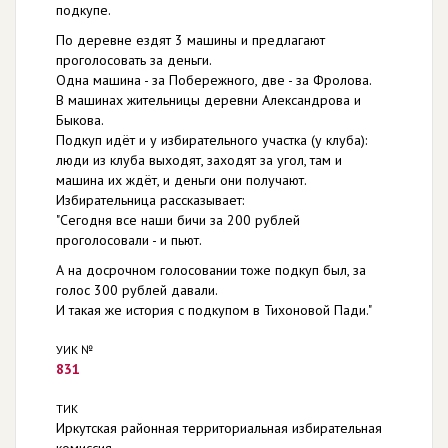
подкупе.
По деревне ездят 3 машины и предлагают
проголосовать за деньги.
Одна машина - за Побережного, две - за Фролова.
В машинах жительницы деревни Александрова и
Быкова.
Подкуп идёт и у избирательного участка (у клуба):
люди из клуба выходят, заходят за угол, там и
машина их ждёт, и деньги они получают.
Избирательница рассказывает:
"Сегодня все наши бичи за 200 рублей
проголосовали - и пьют.
А на досрочном голосовании тоже подкуп был, за
голос 300 рублей давали.
И такая же история с подкупом в Тихоновой Пади."
УИК №
831
ТИК
Иркутская районная территориальная избирательная