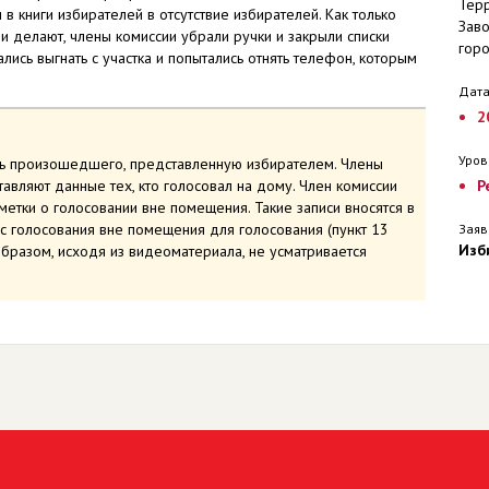
Терр
 в книги избирателей в отсутствие избирателей. Как только
Зав
ни делают, члены комиссии убрали ручки и закрыли списки
горо
лись выгнать с участка и попытались отнять телефон, которым
Дата
2
Уров
сь произошедшего, представленную избирателем. Члены
тавляют данные тех, кто голосовал на дому. Член комиссии
Р
метки о голосовании вне помещения. Такие записи вносятся в
с голосования вне помещения для голосования (пункт 13
Заяв
Изб
образом, исходя из видеоматериала, не усматривается