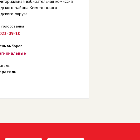
иториальная избирательная комиссия
одского района Кемеровского
дского округа
 голосования
023-09-10
ень выборов
егиональные
итель
иратель